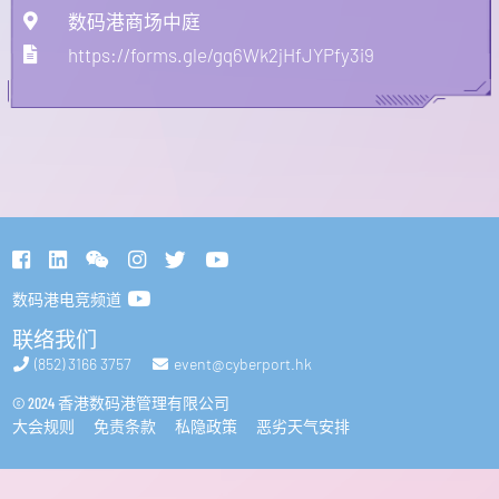
数码港商场中庭
https://forms.gle/gq6Wk2jHfJYPfy3i9
数码港电竞频道
联络我们
(852) 3166 3757
event@cyberport.hk
© 2024 香港数码港管理有限公司
大会规则
免责条款
私隐政策
恶劣天气安排