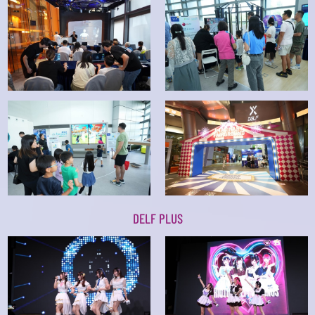
DELF PLUS