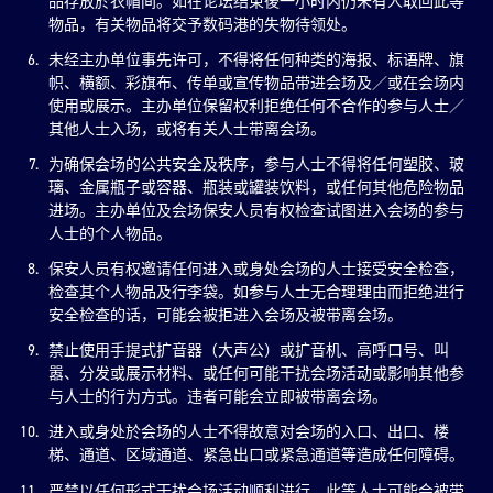
品存放於衣帽间。如在论坛结束後一小时内仍未有人取回此等
物品，有关物品将交予数码港的失物待领处。
未经主办单位事先许可，不得将任何种类的海报、标语牌、旗
帜、横额、彩旗布、传单或宣传物品带进会场及／或在会场内
使用或展示。主办单位保留权利拒绝任何不合作的参与人士／
其他人士入场，或将有关人士带离会场。
为确保会场的公共安全及秩序，参与人士不得将任何塑胶、玻
璃、金属瓶子或容器、瓶装或罐装饮料，或任何其他危险物品
进场。主办单位及会场保安人员有权检查试图进入会场的参与
人士的个人物品。
保安人员有权邀请任何进入或身处会场的人士接受安全检查，
检查其个人物品及行李袋。如参与人士无合理理由而拒绝进行
安全检查的话，可能会被拒进入会场及被带离会场。
禁止使用手提式扩音器（大声公）或扩音机、高呼口号、叫
嚣、分发或展示材料、或任何可能干扰会场活动或影响其他参
与人士的行为方式。违者可能会立即被带离会场。
进入或身处於会场的人士不得故意对会场的入口、出口、楼
梯、通道、区域通道、紧急出口或紧急通道等造成任何障碍。
严禁以任何形式干扰会场活动顺利进行。此等人士可能会被带