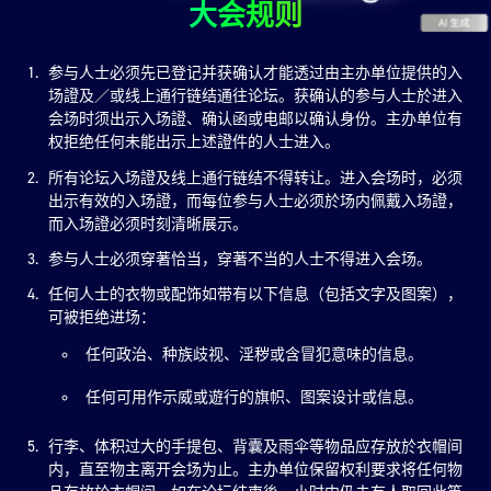
大会规则
参与人士必须先已登记并获确认才能透过由主办单位提供的入
场證及／或线上通行链结通往论坛。获确认的参与人士於进入
会场时须出示入场證、确认函或电邮以确认身份。主办单位有
权拒绝任何未能出示上述證件的人士进入。
所有论坛入场證及线上通行链结不得转让。进入会场时，必须
出示有效的入场證，而每位参与人士必须於场内佩戴入场證，
而入场證必须时刻清晰展示。
参与人士必须穿著恰当，穿著不当的人士不得进入会场。
任何人士的衣物或配饰如带有以下信息（包括文字及图案），
可被拒绝进场：
任何政治、种族歧视、淫秽或含冒犯意味的信息。
任何可用作示威或遊行的旗帜、图案设计或信息。
行李、体积过大的手提包、背囊及雨伞等物品应存放於衣帽间
内，直至物主离开会场为止。主办单位保留权利要求将任何物